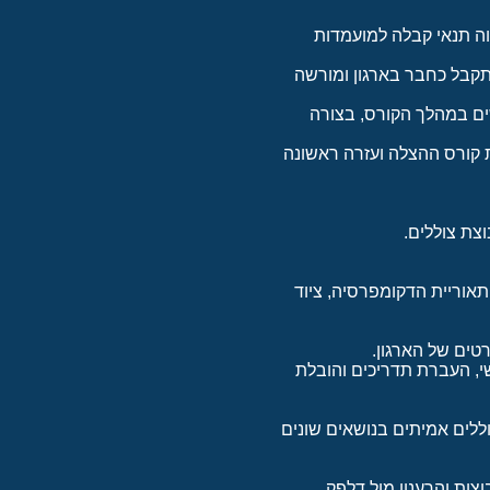
ה בכל מועדון של SSI ברחבי העולם ומהווה תנאי קבלה למועמדות
רכה של SSI דרגת דייבמאסטר היא דרגת הנהגה LEADERSHIP, דייבמאסטר SSI מתקבל כחבר בארגון ומורשה
שים במהלך הקורס, בצורה
כוכב שני), ניתן לבצע את הקורס במשך 10 ימים בתוספת קורס ההצלה ועזרה ראשונה
צת צוללים.
תאוריית הדקומפרסיה, ציוד
י, העברת תדריכים והובלת
בעבודה מול צוללים אמיתים בנושאים שונים
צות והרענון מול דלפק