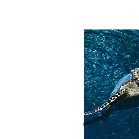
קורס צלילה כוכב 2 (קורס מים פתוחים מתקדם)
לאחר
שלכם בעולם הצלילה.
צלילות 
צלילות לספינות טרופות, צלילות 
טובים ובטוחים יותר.
קורס כוכב 2
נושא, לפני כל צלילה מעשית ת
ארוכה של קורסי התמחויות, על 
ביותר לכם.
אנו ממליצים לבצע צלילה לאוני
וכמובן צלילת צילום.
תקנות רשות הצלילה הישראלית בקורס 
לכם טעם של עוד ותחכו כבר ל
מי יכול להצטרף לקורס ?
כל צולל בעל דרגת הסמכה של כוכב 1 (מים פתוחים) של כל ארגון צל