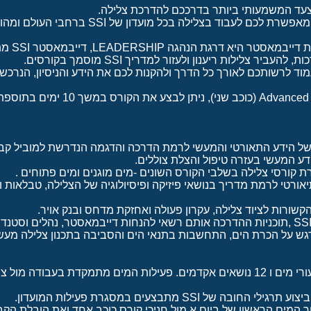
ההסמכה כדייבמאסטר פאדי מאפשרת לכם לעבוד בצליל
במערך ההד
יר צלילות ריענון ולעזור למדריך SSI מוסמך בקורסים.
עמוד לרשותכם לאורך כל הדרך ולהקנות לכם את הידע והניסיון, הנרכ
לצוללים בדרגת Advanced Open Water (
של הידע התאורטי והמעשי לרמת הדרכה והדגמה הנדרשת למוביל קבו
דע המעשי בעזרה טיפול והצלת צוללים.
 קורסי צלילה בשלבי הקורס השונים -מים מוגנים ומים פתוחים .
ורטי לרמת מדריך בנושאי פיזיקה ופיסיולוגיה של הצלילה, טבלאות ו
שורות לציוד צלילה, עקרון פעולה ואחזקת מדחס ובנק אויר.
דגש על הכרת הים, התחשבות בתנאי הים והסביבה בתכנון צלילה מעש
תוכנית הקורס הכוללת 12 שיעורי מים ו 12 נושאים אקדמים. פעילות המים מתמקדת 
 של SSI מתבצעים במסגרת פעילות המועדון.
 המים הראשון של ביום א מול חניכי קורס כוכב אחד ואת הובלת הקבו