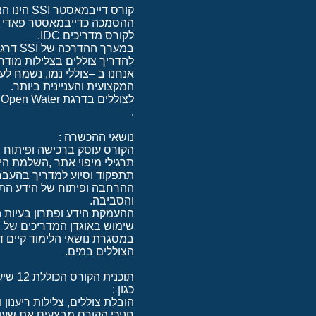
קורס דייבמאסטר SSI הינו הצעד המשמעותי ביותר בדרככם להדרכת צלילה.
לקורס מדריכים IDC.
להדריך צוללים בצלילות מודרכות, להעב
אנחנו ב –צוללי נמו, נשמח ל
המקצועית והעניינית ביותר.
.
נושאי ההכשרה :
הקורס עוסק ברכישה ופיתוח 
תרגילי מיפוי אתר ,השלמת הי
תתפקוד וסיוע למדריך בהעברת
ההרחבה ופיתוח של הידע התיא
והסביבה.
ההעמקת הידע ופתרון בעיות הק
שימוש באוגדן המדריכים של SSI ,תוכניות ההדרכה אותם רשאי להנחות דייבמאסטר, נהלים וסטנדרטים של הארגון.
במסגרת נושאי הלימוד קיים 
הצוללים במים.
כגון :
הובלת צוללים, צלילות ריענון וביצוע תרגילי החובה
חניכי הקורס מבצעים את שעור