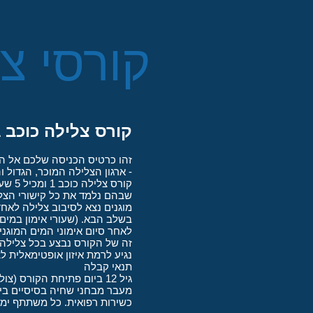
קורסי צ
קורס צלילה כוכב 1 (קורס מים פתוחים)
זהו כרטיס הכניסה שלכם אל העולם התת ימי. הקורס נמשך 5 ימי
- ארגון הצלילה המוכר, הגדול ו
שבהם נלמד את כל קישורי הצלי
מוגנים נצא לסיבוב צלילה לא
בשלב הבא. (שעורי אימון במים מוגנ
זה של הקורס נבצע בכל צלילה ח
נגיע לרמת איזון אופטימאלית 
תנאי קבלה
גיל 12 ביום פתיחת הקורס (צולל צעיר). כל מי שטרם מלאו לו 18 חייב באישור הורים.
מעבר מבחני שחיה בסיסיים ביו
כשירות רפואית. כל משתתף ימל