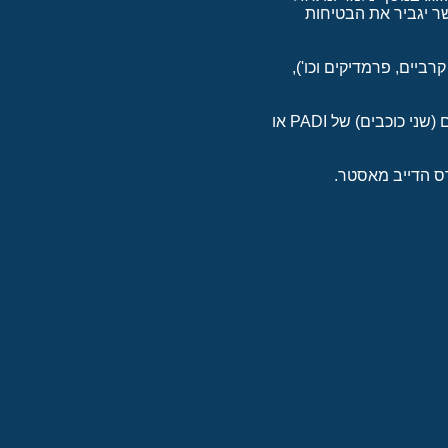
שר יגביר את הבטיחות
יים, פרמדיקים וכו'),
תנאי קבלה:גיל 12 ביום פתיחת הקורס (צולל הצלה צעיר)בעל הסמכה של צולל מים פתוחים מתקדם (שני כוכבים) של PADI או
רס הדייב מאסטר.