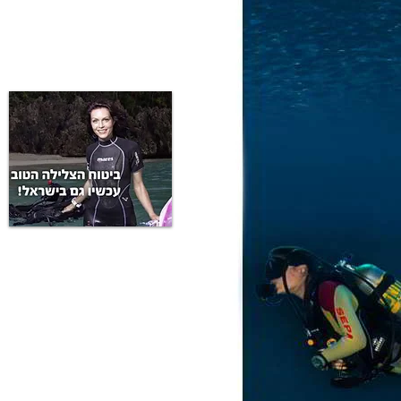
הגיל המינימאלי הוא 12 ביום תחילת הקורס (צולל כוכב 2 צעיר), כל חניך מתחת לגיל 18 חייב להצטייד באישור הורים.
שלכם הייתה יותר מ 6 חודשיים תהיו מחויבים בצלילת
* מומלץ ביותר להמשיך לקורס כוכב 2 מייד עם סיומו של קורס כוכב 1 דבר המבטיח "טריות ורעננות" של החומר הנל
קורס צולל סקובה
תמיד חלמתם על קורס כוכב 1 אבל אף פעם לא מצאתם את הזמן.
בדיוק בשביכם המציאו את קורס צולל סקובה שהוא 
בקורס צולל סקובה הנמשך כיומיים וחצי בלבד תעברו 3 שעורי תיאוריה
מי יכול להצטרף לקורס ?
גיל 12 ביום פתיחת הקורס (צולל סקובה צעיר). כל מי שטרם מלאו לו 18 חייב באישור הורים.