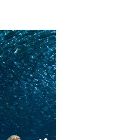
ים לפתח ולהגדיל את הידע והניסיון
רס מים פתוחים מתקדם) תלמדו ותקבלו את הכלים כיצד לבצע
לה נוספות שבעבר נמנעו מכם כמו
ם ידע וניסיון מעבר לקורס כוכב 1 ובמהלך קורס כוכב 2 תקבלו את כל הכלים והידע להיות צוללים
ימה ראשונה לקורס ההתמחות באותו
 הצלילות בקורס הם צלילות בחירה מתוך רשימה
ת הנוספים הרלוונטיים והמתאים
זון, צלילת מדרגה בשימוש מחשב
אחד הריפים היפים ובכך יישאר