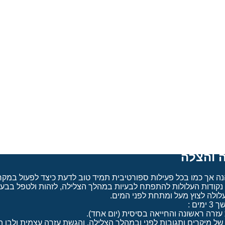
תר.
א שאלון רפואי ובמידה ואחת השאלות תענה בחיוב , המשתתף יאלץ להיוו
וזר מדריך או מדריך פעיל
 והצלה
הנה אך כמו בכל פעילות ספורטיבית תמיד טוב לדעת כיצד לפעול במקר
נקודות העלולות להתפתח לבעיות במהלך הצלילה, לזהות ולטפל בבעי
עלולה לצוץ מעל ומתחת לפני המים.
זרה ראשונה והחייאה בסיסית (יום אחד).
של מיקרים ותגובות לפני ובמהלך הצלילה, והגשת עזרה עצמית ולבן הז