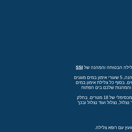
SSI
קורס צלילה כוכב 1 ומכיל 5 שעורי תאוריה שבהם נלמד את כל חוקי הצלילה וכללי הצלילה הבטוחה והמהנה, 5 שעורי אימון במים מוגנים
. בסוף כל צלילת אימון במים
 והמהנות שלכם בים הפתוח
לאחר סיום אימוני המים המוגנים בהצלחה נבצע עוד 6 צלילות במים "פתוחים" ונעמיק בהדרגה עד עומק מכסימלי של 18 מטרים. בחלק
צלול, נצלול ועוד נצלול ובכך
עץ עם רופא צלילה.