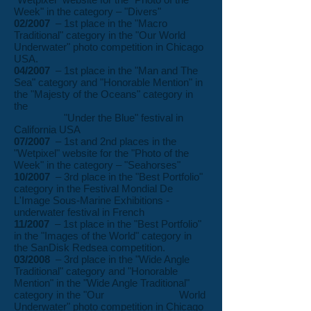
Week" in the category – "Divers"
02/2007
– 1st place in the "Macro
Traditional" category in the "Our World
Underwater" photo competition in Chicago
USA.
04/2007
– 1st place in the "Man and The
Sea" category and "Honorable Mention" in
the "Majesty of the Oceans" category in
the
"Under the Blue" festival in
California USA
07/2007
– 1st and 2nd places in the
"Wetpixel" website for the "Photo of the
Week" in the category – "Seahorses"
10/2007
– 3rd place in the "Best Portfolio"
category in the Festival Mondial De
L'Image Sous-Marine Exhibitions -
underwater festival in French
11/2007
– 1st place in the "Best Portfolio"
in the "Images of the World" category in
the SanDisk Redsea competition.
03/2008
– 3rd place in the "Wide Angle
Traditional" category and "Honorable
Mention" in the "Wide Angle Traditional"
category in the "Our World
Underwater" photo competition in Chicago