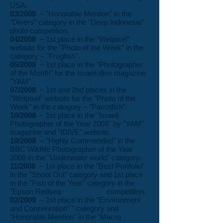
USA.
03/2008
– "Honorable Mention" in the
"Divers" category in the "Deep Indonesia"
photo competition.
04/2008
– 1st place in the "Wetpixel"
website for the "Photo of the Week" in the
category – "Frogfish".
05/2008
– 1st place in the "Photographer
of the Month" for the Israeli dive magazine
"YAM"
07/2008
– 1st and 2nd places in the
"Wetpixel" website for the "Photo of the
Week" in the category – "Parrotfish".
10/2008
– 1st place in the "Israeli
Photographer of the Year 2008" by "YAM"
magazine and "IDIVE" website.
10/2008
– "Highly Commended" in the
BBC Wildlife Photographer of the Year
2008 in the "Underwater world" category.
11/2008
– 1st place in the "Best Portfolio"
in the "Shoot Out" category and 1st place
in the "Fish of the Year" category in the
"Epson Redsea competition.
02/2009
– 1st place in the "Environment
and Conservation" " category and
"Honorable Mention" in the "Macro