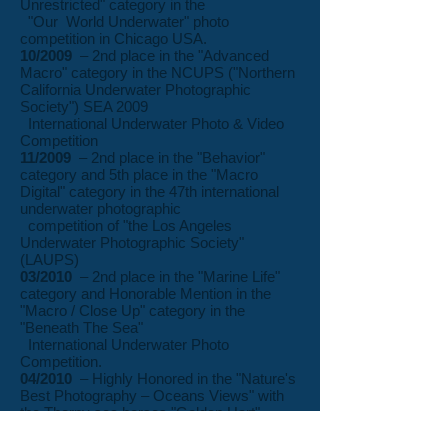
Unrestricted" category in the
"Our World Underwater" photo
competition in Chicago USA.
10/2009
– 2nd place in the "Advanced
Macro" category in the NCUPS ("Northern
California Underwater Photographic
Society") SEA 2009
International Underwater Photo & Video
Competition
11/2009
– 2nd place in the "Behavior"
category and 5th place in the "Macro
Digital" category in the 47th international
underwater photographic
competition of "the Los Angeles
Underwater Photographic Society"
(LAUPS)
03/2010
– 2nd place in the "Marine Life"
category and Honorable Mention in the
"Macro / Close Up" category in the
"Beneath The Sea"
International Underwater Photo
Competition.
04/2010
– Highly Honored in the "Nature's
Best Photography – Oceans Views" with
the Thorny sea horses "Golden Hart"
photo
11/2010
– 2nd place in the "Advanced