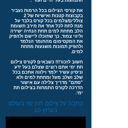
התנהגות בעלי חיים ועוד".
את קורסי הצילום בכל הרמות נעביר
בקבוצות קטנות ואישיות של 2
צוללים/צלמים בכל קורס בלבד על
מנת לתת לכל אחד את מירב תשומת
הלב מתחת למים תחת הנחיה ישירה
וליווי צמוד, כך שתוכלו ליישם ולהפיק
את המקסימום מהחומר הנלמד
ולהפיק תמונות משגעות מתחת
למים.
חשוב לזכור!!! כשבאים לקורס צילום
תת ימי אתם רוצים שצלם בעל ידע
וניסיון עשיר ילמד וילווה אתכם בכל
שלב ושלב מעל ומתחת למים ולא
"סתם" מדריך צלילה עם אישור
הדרכה לקורס התמחות בצילום תת
ימי.
כתבה על צילום תת ימי בעולם
בערוץ 10